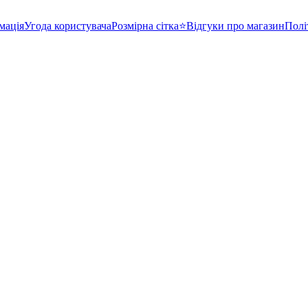
мація
Угода користувача
Розмірна сітка⭐
Відгуки про магазин
Полі