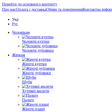
Перейти до основного контенту
Про нас
Оплата і доставка
Обмін та повернення
Контактна інфор
Укр
Рус
Чоловікам
Чоловічі куртки
Чоловічі дублянки
Жінкам
Жіночі куртки
Жіночі дублянки
Шуби
Хутряні жилети
Пальто
Жіночі плащі