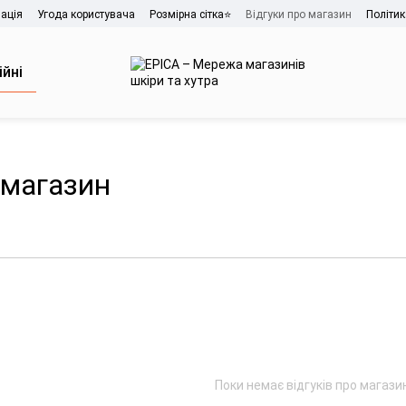
ація
Угода користувача
Розмірна сітка⭐
Відгуки про магазин
Політик
ійні
 магазин
Поки немає відгуків про магази