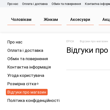
Перейти до основного контенту
Про нас
Оплата і доставка
Обмін та повернення
Контактна інформ
Чоловікам
Жінкам
Аксесуари
Акц
Про нас
EPICA
Відгуки про магазин
Відгуки про
Оплата і доставка
Обмін та повернення
Контактна інформація
Угода користувача
Розмірна сітка⭐
Відгуки про магазин
Політика конфіденційності