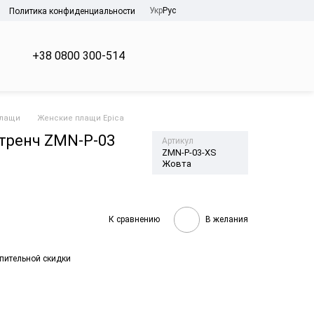
Укр
Рус
Политика конфиденциальности
+38 0800 300-514
плащи
Женские плащи Epica
тренч ZMN-P-03
Артикул
ZMN-P-03-XS
Жовта
К сравнению
В желания
пительной скидки