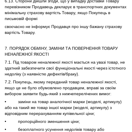
6.13. Сторони дійшли згоди, що у випадку доставки Товару
перевізником Продавець декларує в транспортних документах
мінімальну страхову вартість Товару, якщо Покупець в
письмовій формі
своєчасно не інформує Продавця про іншу бажану страхову
вартість Товару.
7. ПОРЯДОК ОБМІНУ, ЗАМІНИ ТА ПОВЕРНЕННЯ ТОВАРУ
НЕНАЛЕЖНОЇ ЯКОСТІ
7.1. Під товаром неналежної якості мається на увазі товар, не
здатний забезпечити свої функціональні якості через істотного
недоліку (з наявністю дефектів/браку).
7.2. Покупець, якому переданий товар неналежної якості,
якщо це не було обумовлено продавцем, вправі за своїм
вибором заявити будь-який з нижчеперелічених вимог:
• заміни на товар аналогічної марки (моделі, артикулу)
або на такий же товар іншої марки (моделі, артикулу) з
відповідним перерахуванням купівельної ціни;
• пропорційного зменшення ціни;
• безоплатного усунення недоліків товару або