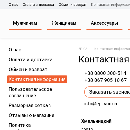
Перейти к основному контенту
О нас
Оплата и доставка
Обмен и возврат
Контактная информац
Мужчинам
Женщинам
Аксессуары
О нас
EPICA
Контактная информа
Контактная
Оплата и доставка
Обмен и возврат
+38 0800 300-514
Контактная информация
+38 067 905 18 67
Пользовательское
Заказать звонок
соглашение
info@epica.in.ua
Размерная сетка⭐
Отзывы о магазине
Хмельницкий
Политика